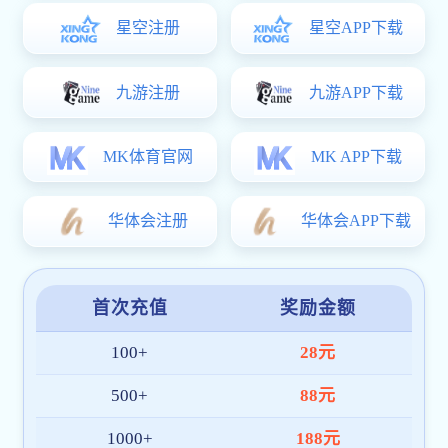
本文将围绕前曼联球星萨哈的建议展开讨论，他认为
曼联应该引进阿根廷中场恩佐·费尔南德斯，以与布鲁
诺·费尔南德斯（B费）搭档，且这种搭档关系并不会
导致冲突。文章首先将分析两位球员的技战术特点以
及如何互补，接着探讨他们在比赛中的配合可能性，
并引用萨哈的观点进行进一步解读。随后，我们将讨
论引进恩佐对曼联阵容深度和战术灵活性的积极影
响，最后总结这一引援是否符合曼联未来发展的战略
方向。
1、恩佐与B费各自特点