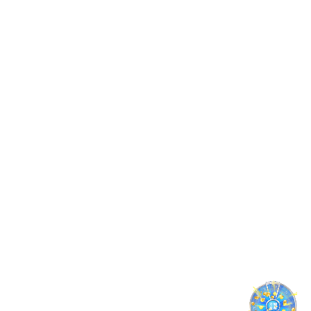
4、契合未来发展方向
萨哈提出引入恩佐这一建议，与曼联当前的发展战略
高度契合。近年来，红魔一直致力于年轻化与技术化
转型，引入具有潜力和天赋的新血液，是其重振辉煌
的重要步骤之一。而恩佐正是这样的年轻才俊，他不
仅拥有出色技艺，还有着充沛体力及韧性，对团队建
设大有裨益。
同时，从长期角度来看，引援需要考虑到球队未来构
建。因此，引入像恩佐这样既适应当前体系，又能够
融入未来发展规划的新星，将帮助曼联形成长期稳定
的发展基础。这种投资不仅仅是为了眼前成绩，更是
为了塑造一个持续竞争、高效运作的平台，以确保俱
乐部能在英超乃至欧洲赛场上占据一席之地。