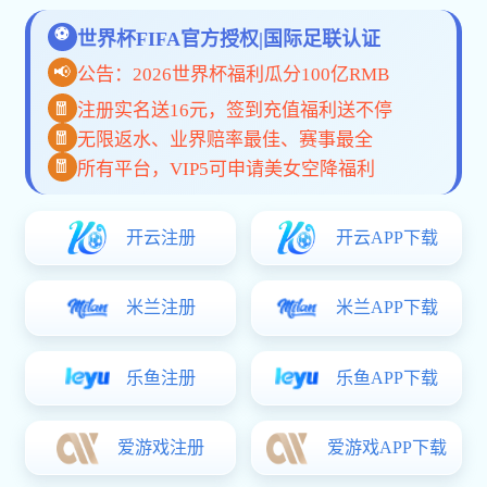
手机App
网页版
萨哈建议曼联引进恩佐与B费
搭档不会冲突
2026-06-29 03:40
39 次阅读
首页
/
体育热点